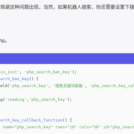
何规避这种问题出现，当然，如果机器人搜索，你还需要设置下
hp。
min_init'
, 
'php_search_ban_key'
);
earch_ban_key
()
{
ield(
'php_search_key'
, 
'搜索关键词屏蔽'
, 
'php_search_key_ca
ng(
'reading'
,
'php_search_key'
);
earch_key_callback_function
()
{
a name="php_search_key" rows="10" cols="50" id="php_sear