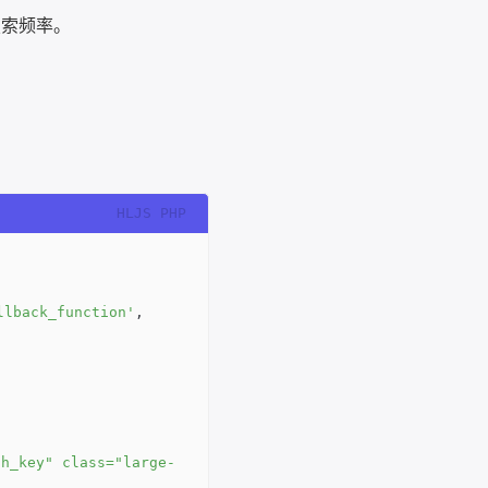
搜索频率。
llback_function'
, 
ch_key" class="large-