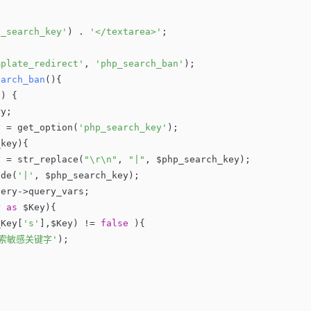
p_search_key'
) . 
'</textarea>'
;
mplate_redirect'
, 
'php_search_ban'
);
earch_ban
()
{
)) {
ry;
y = get_option(
'php_search_key'
);
_key){
y = str_replace(
"\r\n"
, 
"|"
, $php_search_key);
ode(
'|'
, $php_search_key);
uery->query_vars;
y 
as
 $Key){
_Key[
's'
],$Key) != 
false
 ){
索敏感关键字'
);