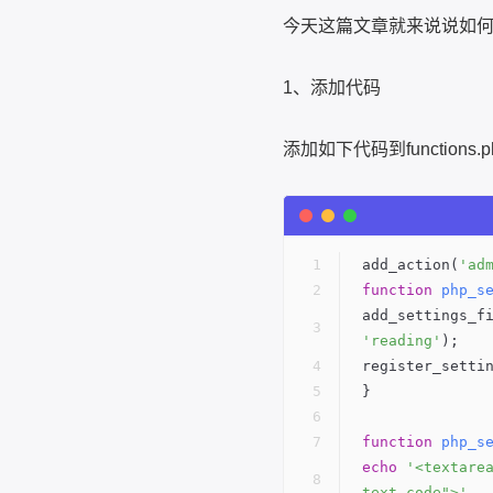
今天这篇文章就来说说如
1、添加代码
添加如下代码到functions.p
add_action(
'ad
function
php_s
add_settings_f
'reading'
);
register_setti
}
function
php_s
echo
'<textare
text code">'
 .