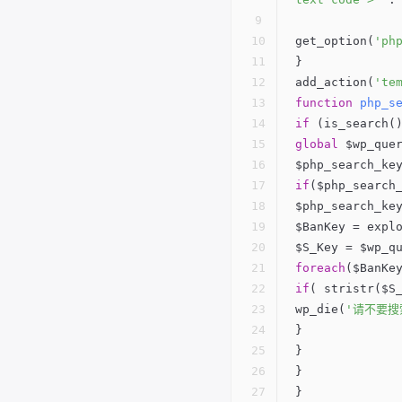
get_option(
'ph
}
add_action(
'te
function
php_s
if
 (is_search(
global
 $wp_que
$php_search_ke
if
($php_search
$php_search_ke
$BanKey = expl
$S_Key = $wp_q
foreach
($BanKe
if
( stristr($S
wp_die(
'请不要搜
}
}
}
}